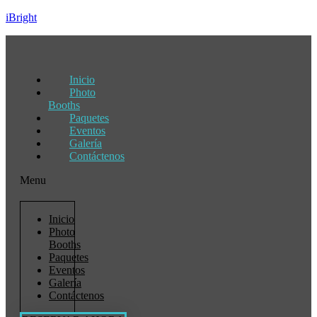
iBright
Inicio
Photo
Booths
Paquetes
Eventos
Galería
Contáctenos
Menu
Inicio
Photo
Booths
Paquetes
Eventos
Galería
Contáctenos