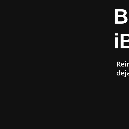
B
i
Rei
dej